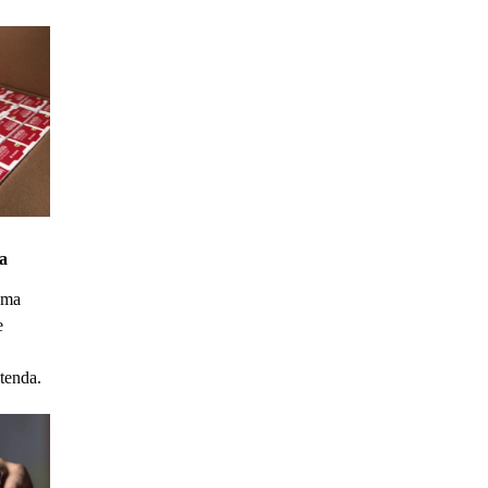
na
uma
e
tenda.