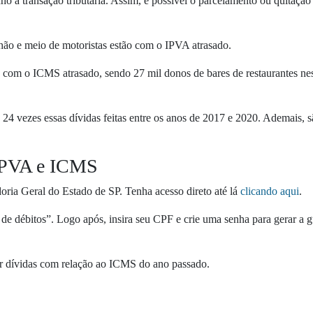
nho a transação tributária. Assim, é possível o parcelamento ou quitação
ão e meio de motoristas estão com o IPVA atrasado.
 com o ICMS atrasado, sendo 27 mil donos de bares de restaurantes ne
 24 vezes essas dívidas feitas entre os anos de 2017 e 2020. Ademais, 
 IPVA e ICMS
doria Geral do Estado de SP. Tenha acesso direto até lá
clicando aqui
.
de débitos”. Logo após, insira seu CPF e crie uma senha para gerar a g
r dívidas com relação ao ICMS do ano passado.