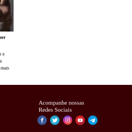
ser
u a
a
 mais
Acompanhe nossas
Redes Sociais