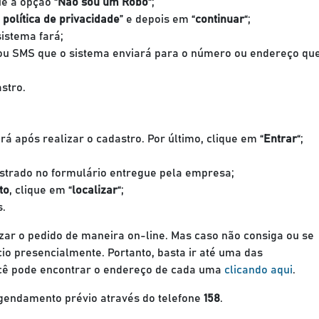
e a opção “
Não sou um Robô
“;
 política de privacidade
” e depois em “
continuar
“;
istema fará;
 ou SMS que o sistema enviará para o número ou endereço qu
astro.
á após realizar o cadastro. Por último, clique em “
Entrar
“;
strado no formulário entregue pela empresa;
to
, clique em “
localizar
“;
s.
zar o pedido de maneira on-line. Mas caso não consiga ou se
ício presencialmente. Portanto, basta ir até uma das
ocê pode encontrar o endereço de cada uma
clicando aqui
.
 agendamento prévio através do telefone
158
.